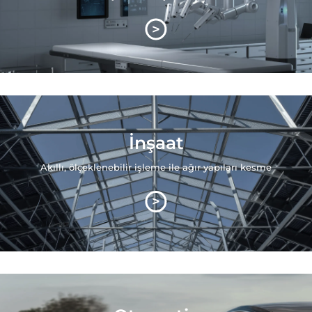
>
İnşaat
Akıllı, ölçeklenebilir işleme ile ağır yapıları kesme
>