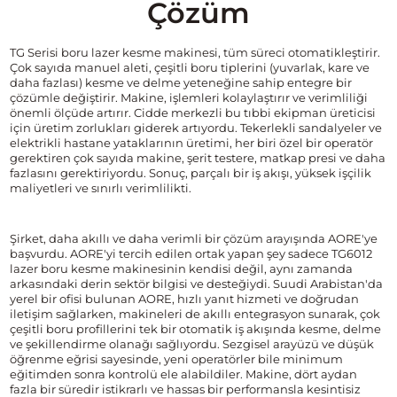
Çözüm
TG Serisi boru lazer kesme makinesi, tüm süreci otomatikleştirir.
Çok sayıda manuel aleti, çeşitli boru tiplerini (yuvarlak, kare ve
daha fazlası) kesme ve delme yeteneğine sahip entegre bir
çözümle değiştirir. Makine, işlemleri kolaylaştırır ve verimliliği
önemli ölçüde artırır. Cidde merkezli bu tıbbi ekipman üreticisi
için üretim zorlukları giderek artıyordu. Tekerlekli sandalyeler ve
elektrikli hastane yataklarının üretimi, her biri özel bir operatör
gerektiren çok sayıda makine, şerit testere, matkap presi ve daha
fazlasını gerektiriyordu. Sonuç, parçalı bir iş akışı, yüksek işçilik
maliyetleri ve sınırlı verimlilikti.
Şirket, daha akıllı ve daha verimli bir çözüm arayışında AORE'ye
başvurdu. AORE'yi tercih edilen ortak yapan şey sadece TG6012
lazer boru kesme makinesinin kendisi değil, aynı zamanda
arkasındaki derin sektör bilgisi ve desteğiydi. Suudi Arabistan'da
yerel bir ofisi bulunan AORE, hızlı yanıt hizmeti ve doğrudan
iletişim sağlarken, makineleri de akıllı entegrasyon sunarak, çok
çeşitli boru profillerini tek bir otomatik iş akışında kesme, delme
ve şekillendirme olanağı sağlıyordu. Sezgisel arayüzü ve düşük
öğrenme eğrisi sayesinde, yeni operatörler bile minimum
eğitimden sonra kontrolü ele alabildiler. Makine, dört aydan
fazla bir süredir istikrarlı ve hassas bir performansla kesintisiz